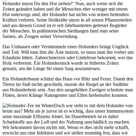
Holunder musst Du den Hut ziehen!“ Nun, auch wenn sich die
Zeiten geändert haben und die Menschen eher weniger mit einem
Hut unterwegs sind, der Holunder hat nichts von seinen heilenden
Kräften verloren. Seine Heilkräfte sitzen in all seinen Pflanzenteilen
und aus diesem Grund ist er seit Jahrhunderten getreuer Begleiter
der Menschen. In prähistorischen Siedlungen fand man seine
Samen, als Zeugen seiner Verwendung.
Das Umhauen oder Verstümmeln eines Holunders bringt Unglück
und Tod. Will man ihm die Äste stutzen, so muss man ihn vorher um
Erlaubnis bitten. Zahnschmerzen oder Gürtelrose bekommt, wer das
Holz verbrennt. Ein Holunderstock wurde in früheren Zeiten
genutzt, um die Länge für einen Sarg auszumessen.
Ein Holunderbaum schützt das Haus vor Blitz und Feuer. Damit den
Tieren im Stall nichts geschieht, musste der Riegel an der Stalltüre
aus Holunderholz sein. Aus den ausgehölten Zweigen schnitzte man
Flöten, deren Klänge Naturgeister und Elfen herbeirufen konnten.
Doch wie sieht es mit dem Holunder von
heute aus? Mehr als je zuvor ist es wichtig, dass unser Immunsystem
seine maximale Effizienz leistet. Im Dauerbetrieb ist es dabei
Schadstoffe aus der Luft und der Nahrung unschädlich zu machen.
Wir bekommen davon nichts mit. Wenn es dies nicht mehr schafft,
erwischt uns eine Infektion und wir stellen reumütig fest, dass wir