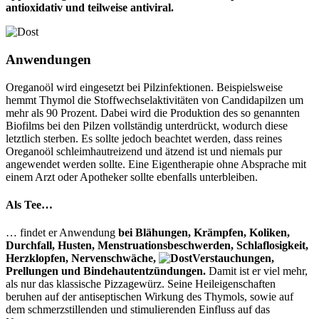
antioxidativ und teilweise antiviral.
Anwendungen
Oreganoöl wird eingesetzt bei Pilzinfektionen. Beispielsweise
hemmt Thymol die Stoffwechselaktivitäten von Candidapilzen um
mehr als 90 Prozent. Dabei wird die Produktion des so genannten
Biofilms bei den Pilzen vollständig unterdrückt, wodurch diese
letztlich sterben. Es sollte jedoch beachtet werden, dass reines
Oreganoöl schleimhautreizend und ätzend ist und niemals pur
angewendet werden sollte. Eine Eigentherapie ohne Absprache mit
einem Arzt oder Apotheker sollte ebenfalls unterbleiben.
Als Tee…
… findet er Anwendung
bei Blähungen, Krämpfen, Koliken,
Durchfall, Husten, Menstruationsbeschwerden, Schlaflosigkeit,
Herzklopfen, Nervenschwäche,
Verstauchungen,
Prellungen und Bindehautentzündungen.
Damit ist er viel mehr,
als nur das klassische Pizzagewürz. Seine Heileigenschaften
beruhen auf der antiseptischen Wirkung des Thymols, sowie auf
dem schmerzstillenden und stimulierenden Einfluss auf das