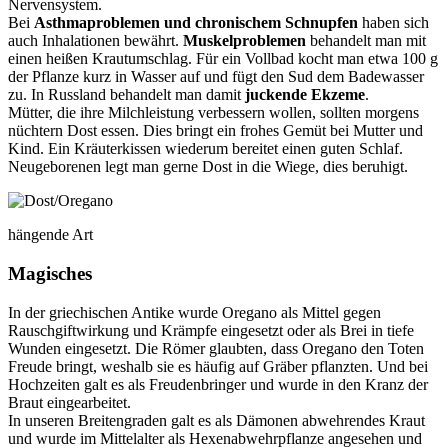
Nervensystem.
Bei
Asthmaproblemen und chronischem Schnupfen
haben sich
auch Inhalationen bewährt.
Muskelproblemen
behandelt man mit
einen heißen Krautumschlag. Für ein Vollbad kocht man etwa 100 g
der Pflanze kurz in Wasser auf und fügt den Sud dem Badewasser
zu. In Russland behandelt man damit
juckende Ekzeme
.
Mütter, die ihre Milchleistung verbessern wollen, sollten morgens
nüchtern Dost essen. Dies bringt ein frohes Gemüt bei Mutter und
Kind. Ein Kräuterkissen wiederum bereitet einen guten Schlaf.
Neugeborenen legt man gerne Dost in die Wiege, dies beruhigt.
hängende Art
Magisches
In der griechischen Antike wurde Oregano als Mittel gegen
Rauschgiftwirkung und Krämpfe eingesetzt oder als Brei in tiefe
Wunden eingesetzt. Die Römer glaubten, dass Oregano den Toten
Freude bringt, weshalb sie es häufig auf Gräber pflanzten. Und bei
Hochzeiten galt es als Freudenbringer und wurde in den Kranz der
Braut eingearbeitet.
In unseren Breitengraden galt es als Dämonen abwehrendes Kraut
und wurde im Mittelalter als Hexenabwehrpflanze angesehen und