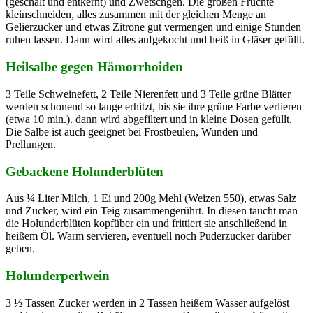
(geschält und entkernt) und Zwetschgen. Die großen Früchte
kleinschneiden, alles zusammen mit der gleichen Menge an
Gelierzucker und etwas Zitrone gut vermengen und einige Stunden
ruhen lassen. Dann wird alles aufgekocht und heiß in Gläser gefüllt.
Heilsalbe gegen Hämorrhoiden
3 Teile Schweinefett, 2 Teile Nierenfett und 3 Teile grüne Blätter
werden schonend so lange erhitzt, bis sie ihre grüne Farbe verlieren
(etwa 10 min.). dann wird abgefiltert und in kleine Dosen gefüllt.
Die Salbe ist auch geeignet bei Frostbeulen, Wunden und
Prellungen.
Gebackene Holunderblüten
Aus ¼ Liter Milch, 1 Ei und 200g Mehl (Weizen 550), etwas Salz
und Zucker, wird ein Teig zusammengerührt. In diesen taucht man
die Holunderblüten kopfüber ein und frittiert sie anschließend in
heißem Öl. Warm servieren, eventuell noch Puderzucker darüber
geben.
Holunderperlwein
3 ½ Tassen Zucker werden in 2 Tassen heißem Wasser aufgelöst