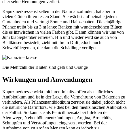
eher seine Hemmungen verliert.
Kapuzinerkresse ist selten in der Natur anzufinden, hat aber in
vielen Gärten ihren festen Stand. Sie wächst auf beinahe jedem
Gartenboden und verträgt Sonne und Halbschatten. Die einjährige
Pflanze treibt bis zu 3 m lange Ranken mit wunderschönen Blüten,
die es inzwischen in vielen Farben gibt. Daran können wir uns von
Juni bis September erfreuen. Hin und wieder wird sie auch von
Blattläusen besiedelt, zieht mit ihrem Duft jedoch auch
Schwebfliegen an, die dann die Schädlinge vertilgen.
Die Mehrzahl der Blüten sind gelb und Orange
Wirkungen und Anwendungen
Kapuzinerkresse wirkt mit ihren Inhaltsstoffen als natürliches
Antibiotikum und ist in der Lage, die Vermehrung von Bakterien zu
verhindern. Als Pflanzenantibiotikum zerstört sie dabei jedoch nicht
die natürliche Darmflora, wie dies bei den medizinischen Antibiotika
der Fall ist. So kann sie als Penicillinersatz bei Infekten der
Atemwege, Nebenhöhlenentzündungen, Angina, Bronchitis,
Schnupfen und Verstopfungen eingesetzt werden. Bei der
Aufnahme von zu großen Mengen kann es jedoch zu