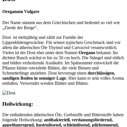
Oreganum Vulgare
Der Name stammt aus dem Griechischen und bedeutet so viel wie
„Zierde der Berge“.
Dost ist mehrjährig und zählt zur Familie der
Lippenblütengewächse. Für seinen typischen Geschmack sind vor
allem die ätherischen Öle Thymol und Carvacrol verantwortlich.
Vielen ist der Dost eher unter dem Namen
Oregano
bekannt. Im
dichten Busch wächst er bis zu 50 cm hoch. Die Stängel sind rötlich
und bilden verholzende Ausläufer. Im Spätsommer entwickelt die
Pflanze kleine rotviolette Blüten, die viele Bienen und
Schmetterlinge anziehen. Dost bevorzugt einen
durchlässigen,
sandigen Boden in sonniger Lage
. Hier kann er sein volles Aroma
entfalten. Verwendet werden Blätter und Blüten.
Heilwirkung:
Die enthaltenden ätherischen Öle, Gerbstoffe und Bitterstoffe haben
folgende Heilwirkung:
antibakteriell, verdauungsfördernd,
appetitanregend, hustenlösend, schleimlösend, pilzhemmend,