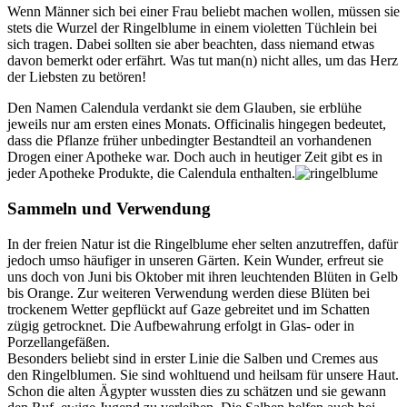
Wenn Männer sich bei einer Frau beliebt machen wollen, müssen sie
stets die Wurzel der Ringelblume in einem violetten Tüchlein bei
sich tragen. Dabei sollten sie aber beachten, dass niemand etwas
davon bemerkt oder erfährt. Was tut man(n) nicht alles, um das Herz
der Liebsten zu betören!
Den Namen Calendula verdankt sie dem Glauben, sie erblühe
jeweils nur am ersten eines Monats. Officinalis hingegen bedeutet,
dass die Pflanze früher unbedingter Bestandteil an vorhandenen
Drogen einer Apotheke war. Doch auch in heutiger Zeit gibt es in
jeder Apotheke Produkte, die Calendula enthalten.
Sammeln und Verwendung
In der freien Natur ist die Ringelblume eher selten anzutreffen, dafür
jedoch umso häufiger in unseren Gärten. Kein Wunder, erfreut sie
uns doch von Juni bis Oktober mit ihren leuchtenden Blüten in Gelb
bis Orange. Zur weiteren Verwendung werden diese Blüten bei
trockenem Wetter gepflückt auf Gaze gebreitet und im Schatten
zügig getrocknet. Die Aufbewahrung erfolgt in Glas- oder in
Porzellangefäßen.
Besonders beliebt sind in erster Linie die Salben und Cremes aus
den Ringelblumen. Sie sind wohltuend und heilsam für unsere Haut.
Schon die alten Ägypter wussten dies zu schätzen und sie gewann