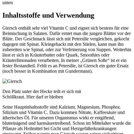
unten
Inhaltsstoffe und Verwendung
Giersch enthält sehr viel Vitamin C und eignet sich bestens für eine
Beimischung in Salaten. Dafür erntet man die jungen Blätter vor der
Blüte. Der Geschmack lässt sich mit Petersilie vergleichen, gekocht
dagegen mit Spinat. Kleingehackt mit den Stielen, kann man ihn
zubereiten wie Spinat, oder zur Verfeinerung von Suppen. Weiterhin
lässt er sich in Kräuterbutter oder Quark, Smoothies oder
Kräuterlimonaden verarbeiten. In meiner „Grünen Soße“ ist er ein
fester Bestandteil. Fehlt es an Petersilie, ist Giersch ein guter Ersatz
(noch besser in Kombination mit Gundermann).
Den Platz unter der Hecke teilt er sich mit
Schöllkraut. Hier darf er bleiben
Seine Hauptinhaltsstoffe sind Kalzium, Magnesium, Phosphor,
Silizium und Vitamin C. Dazu kommen Nitrate, Kaffeesäure und
ätherisches Öl. Für unseren Organismus wirkt er entgiftend,
blutreinigend und harnsäuretreibend. Schon im Mittelalter wurde die
Pflanze als Heilmittel bei Gicht und Herzgefäßerkrankungen
eingesetzt. Früher nannte man Giersch wegen seiner vielseitigen